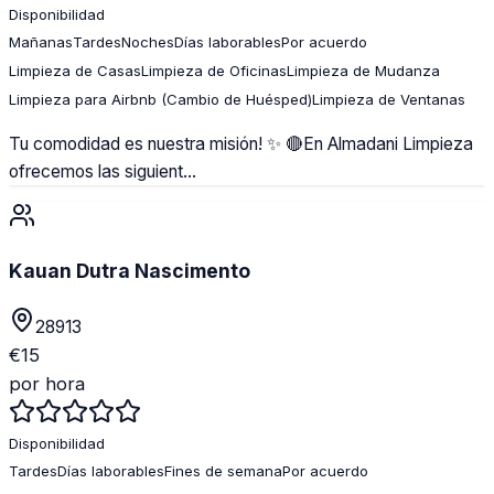
Disponibilidad
Mañanas
Tardes
Noches
Días laborables
Por acuerdo
Limpieza de Casas
Limpieza de Oficinas
Limpieza de Mudanza
Limpieza para Airbnb (Cambio de Huésped)
Limpieza de Ventanas
Tu comodidad es nuestra misión! ✨ 🔴En Almadani Limpieza
ofrecemos las siguient...
Kauan Dutra Nascimento
28913
€
15
por hora
Disponibilidad
Tardes
Días laborables
Fines de semana
Por acuerdo