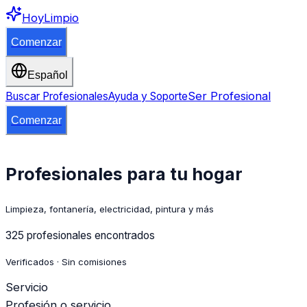
HoyLimpio
Comenzar
Español
Ser Profesional
Buscar Profesionales
Ayuda y Soporte
Comenzar
Profesionales para tu hogar
Limpieza, fontanería, electricidad, pintura y más
325 profesionales encontrados
Verificados · Sin comisiones
Servicio
Profesión o servicio