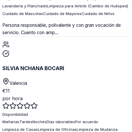
Lavandería y Planchado
Limpieza para Airbnb (Cambio de Huésped)
Cuidado de Mascotas
Cuidado de Mayores
Cuidado de Niños
Persona responsable, polivalente y con gran vocación de
servicio. Cuento con amp...
SILVIA NCHANA BOCARI
Valencia
€
11
por hora
Disponibilidad
Mañanas
Tardes
Noches
Días laborables
Por acuerdo
Limpieza de Casas
Limpieza de Oficinas
Limpieza de Mudanza