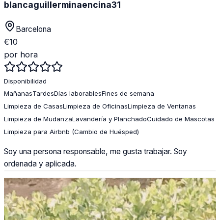
blancaguillerminaencina31
Barcelona
€
10
por hora
Disponibilidad
Mañanas
Tardes
Días laborables
Fines de semana
Limpieza de Casas
Limpieza de Oficinas
Limpieza de Ventanas
Limpieza de Mudanza
Lavandería y Planchado
Cuidado de Mascotas
Limpieza para Airbnb (Cambio de Huésped)
Soy una persona responsable, me gusta trabajar. Soy
ordenada y aplicada.