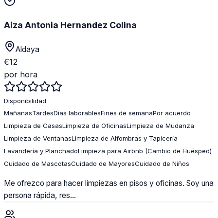
Aiza Antonia Hernandez Colina
Aldaya
€
12
por hora
Disponibilidad
Mañanas
Tardes
Días laborables
Fines de semana
Por acuerdo
Limpieza de Casas
Limpieza de Oficinas
Limpieza de Mudanza
Limpieza de Ventanas
Limpieza de Alfombras y Tapicería
Lavandería y Planchado
Limpieza para Airbnb (Cambio de Huésped)
Cuidado de Mascotas
Cuidado de Mayores
Cuidado de Niños
Me ofrezco para hacer limpiezas en pisos y oficinas. Soy una
persona rápida, res...