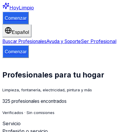
HoyLimpio
Comenzar
Español
Ser Profesional
Buscar Profesionales
Ayuda y Soporte
Comenzar
Profesionales para tu hogar
Limpieza, fontanería, electricidad, pintura y más
325 profesionales encontrados
Verificados · Sin comisiones
Servicio
Profesión o servicio