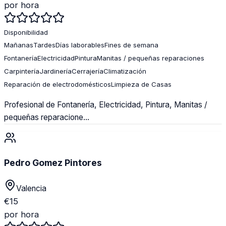
por hora
Disponibilidad
Mañanas
Tardes
Días laborables
Fines de semana
Fontanería
Electricidad
Pintura
Manitas / pequeñas reparaciones
Carpintería
Jardinería
Cerrajería
Climatización
Reparación de electrodomésticos
Limpieza de Casas
Profesional de Fontanería, Electricidad, Pintura, Manitas /
pequeñas reparacione...
Pedro Gomez Pintores
Valencia
€
15
por hora