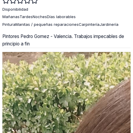
Disponibilidad
Mañanas
Tardes
Noches
Días laborables
Pintura
Manitas / pequeñas reparaciones
Carpintería
Jardinería
Pintores Pedro Gomez - Valencia. Trabajos impecables de
principio a fin