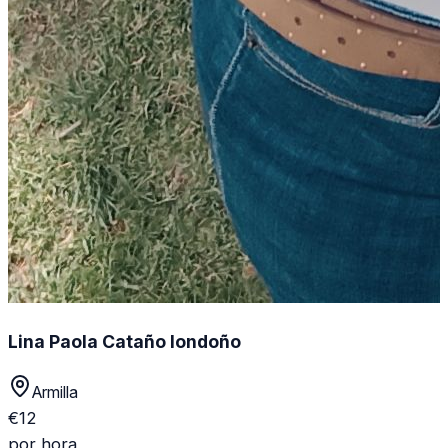
Lina Paola Cataño londoño
Armilla
€
12
por hora