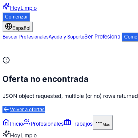
HoyLimpio
Comenzar
Español
Ser Profesional
Buscar Profesionales
Ayuda y Soporte
Come
Oferta no encontrada
JSON object requested, multiple (or no) rows returned
Volver a ofertas
Inicio
Profesionales
Trabajos
Más
HoyLimpio